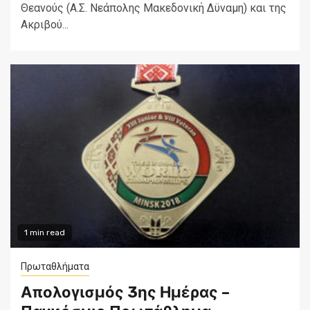
Θεανούς (Α.Σ. Νεάπολης Μακεδονική Δϋναμη) και της
Ακριβού...
1 min read
Πρωταθλήματα
Απολογισμός 3ης Ημέρας –