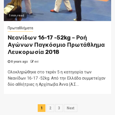
1 min read
Πρωταθλήματα
Νεανίδων 16-17 -52kg – Ροή
Αγώνων Παγκόσμιο Πρωτάθλημα
Λευκορωσία 2018
8 years ago
evi
Ολοκληρώθηκε στο τερέν 5 η κατηγορία των
Νεανίδων 16-17 -52kg. Από την Ελλάδα συμμετείχαν
δύο αθλήτριες η Αρχίπωβα Άννα (Α.Σ....
Posts
1
2
3
Next