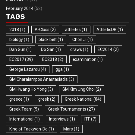
February 2014
(52)
TAGS
2018
(1)
A-Class
(2)
athletes
(1)
AthleticDB
(1)
biology
(1)
black belt
(1)
Chon Ji
(1)
Dan Gun
(1)
Do San
(1)
draws
(1)
EC2014
(2)
EC2017
(39)
EC2018
(2)
examination
(1)
George Lazarou
(4)
gga
(1)
GM Charalampos Anastasiadis
(3)
GM Hwang Ho Yong
(3)
GM Kim Ung Chol
(2)
greece
(1)
greek
(2)
Greek National
(84)
Greek Team
(5)
Greek Tournaments
(27)
International
(1)
Interviews
(1)
ITF
(7)
King of Taekwon-Do
(1)
Mars
(1)