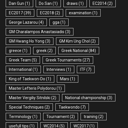
Dan Gun
(1)
Do San
(1)
draws
(1)
EC2014
(2)
EC2017
(39)
EC2018
(2)
examination
(1)
George Lazarou
(4)
gga
(1)
GM Charalampos Anastasiadis
(3)
GM Hwang Ho Yong
(3)
GM Kim Ung Chol
(2)
greece
(1)
greek
(2)
Greek National
(84)
Greek Team
(5)
Greek Tournaments
(27)
International
(1)
Interviews
(1)
ITF
(7)
King of Taekwon-Do
(1)
Mars
(1)
Master Lefteris Polydorou
(1)
Master Vergiliy Sitnilski
(2)
National championship
(3)
Special Techniques
(2)
Taekwondo
(7)
Terminology
(1)
Tournament
(2)
training
(2)
usefull tips
(1)
WC2014
(5)
WC2017
(1)