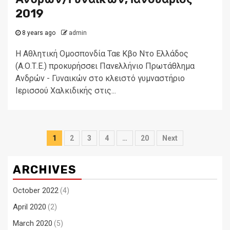
2019
8 years ago
admin
Η Αθλητική Ομοσπονδία Ταε Κβο Ντο Ελλάδος
(Α.Ο.Τ.Ε.) προκυρήσσει Πανελλήνιο Πρωτάθλημα
Ανδρών - Γυναικών στο κλειστό γυμναστήριο
Ιερισσού Χαλκιδικής στις...
Posts
1
2
3
4
…
20
Next
navigation
ARCHIVES
October 2022
(4)
April 2020
(2)
March 2020
(5)