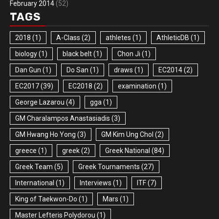
February 2014
(52)
TAGS
2018
(1)
A-Class
(2)
athletes
(1)
AthleticDB
(1)
biology
(1)
black belt
(1)
Chon Ji
(1)
Dan Gun
(1)
Do San
(1)
draws
(1)
EC2014
(2)
EC2017
(39)
EC2018
(2)
examination
(1)
George Lazarou
(4)
gga
(1)
GM Charalampos Anastasiadis
(3)
GM Hwang Ho Yong
(3)
GM Kim Ung Chol
(2)
greece
(1)
greek
(2)
Greek National
(84)
Greek Team
(5)
Greek Tournaments
(27)
International
(1)
Interviews
(1)
ITF
(7)
King of Taekwon-Do
(1)
Mars
(1)
Master Lefteris Polydorou
(1)